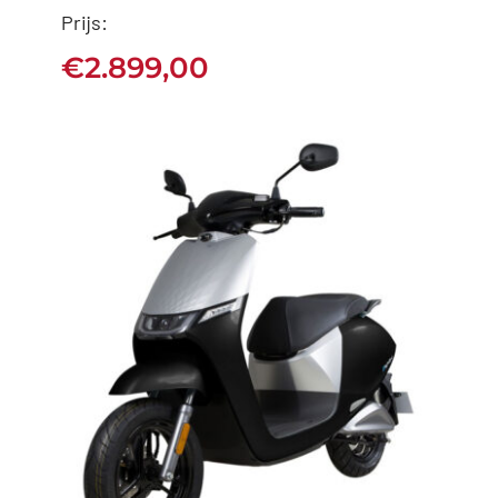
Ecooter E2 S30 / S40 /
Prijs:
S60
€
2.899,00
€
2.899,00