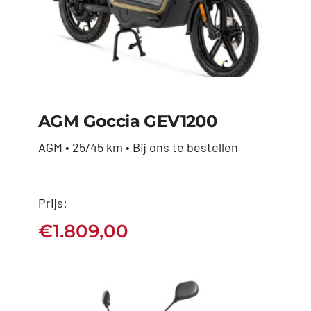
AGM Goccia GEV1200
AGM • 25/45 km • Bij ons te bestellen
Prijs:
AGM Goccia GEV1200
€
1.809,00
€
1.809,00