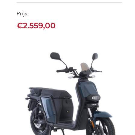
AGM Goccia GEV2000
Prijs:
Black
€
2.559,00
€
2.559,00