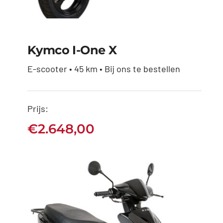
Kymco I-One X
E-scooter • 45 km • Bij ons te bestellen
Prijs:
Kymco I-One X
€
2.648,00
€
2.648,00