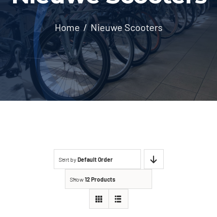
Contact
Home
Nieuwe Scooters
Sort by
Default Order
Show
12 Products