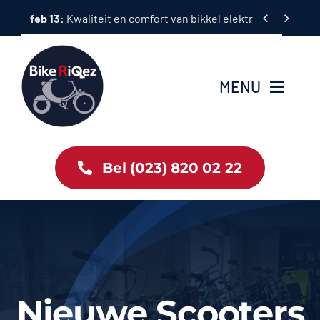
Ga


feb 13:
Superior fietsen: kwaliteit, prestaties en rijplezier i
naar
inhoud
MENU
Home
Bel (023) 820 02 22
Tweewielers
Accessoires
Services
Nieuwe Scooters
Bike News