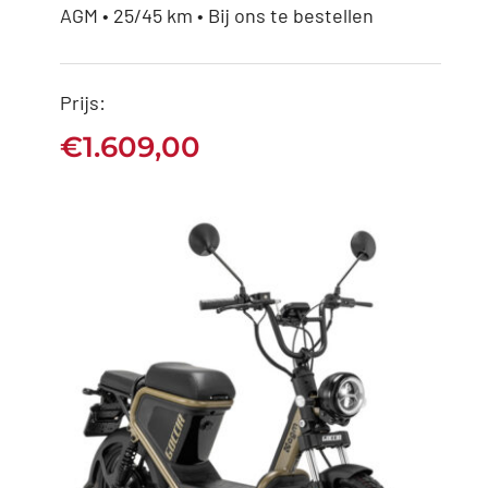
AGM • 25/45 km • Bij ons te bestellen
Prijs:
AGM Goccia GEV1000
€
1.609,00
€
1.609,00