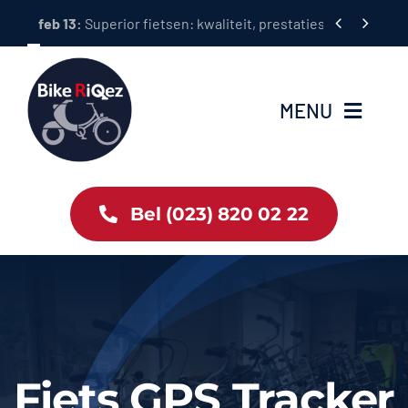
Ga


feb 13:
Superior fietsen: kwaliteit, prestaties en rijplezier i
naar
inhoud
MENU
Home
Bel (023) 820 02 22
Tweewielers
Accessoires
Services
Fiets GPS Tracker
Bike News