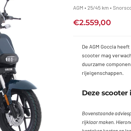
AGM • 25/45 km • Snorsc
€
2.559,00
De AGM Goccia heeft a
scooter mag verwach
duurzame component
rijeigenschappen.
Deze scooter i
Bovenstaande adviespri
rijklaar maken. Hierond
kenteken kosten en leg