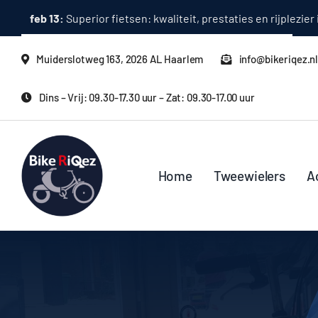
Ga
feb 13:
Superior fietsen: kwaliteit, prestaties en rijplezier i
naar
inhoud
Muiderslotweg 163, 2026 AL Haarlem
info@bikeriqez.n
Dins – Vrij: 09.30-17.30 uur – Zat: 09.30-17.00 uur
Home
Tweewielers
A