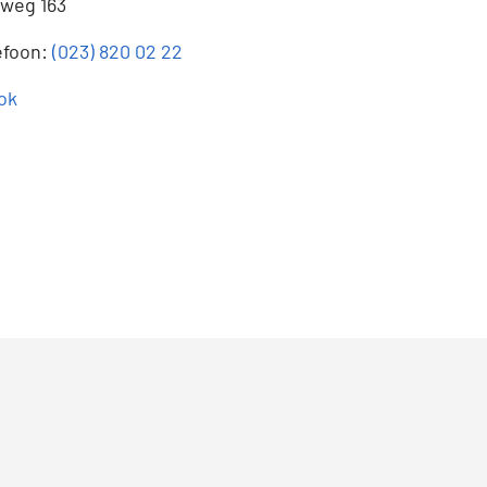
tweg 163
efoon:
(023) 820 02 22
ok