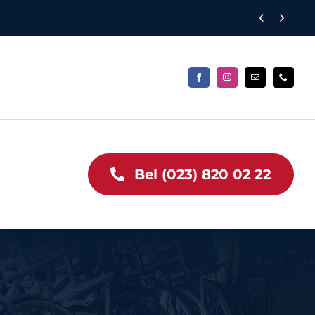


Bel (023) 820 02 22