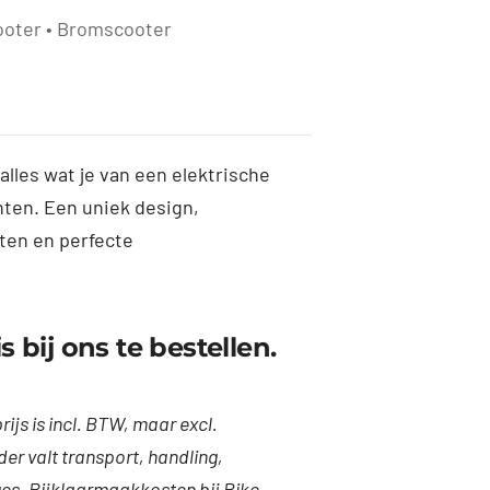
ooter • Bromscooter
lles wat je van een elektrische
ten. Een uniek design,
en en perfecte
s bij ons te bestellen.
js is incl. BTW, maar excl.
er valt transport, handling,
es. Rijklaarmaakkosten bij Bike