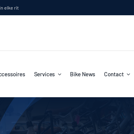
n elke rit
l
ccessoires
Services
Bike News
Contact