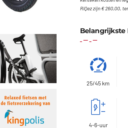
RiQez zijn € 260,00, te
Belangrijkst
25/45 km
4-6-uur