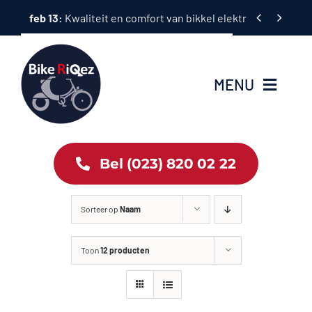
Ga


feb 13:
Kwaliteit en comfort van bikkel elektrische fietsen
naar
inhoud
MENU
Home
Bel (023) 820 02 22
Tweewielers
Sorteer op
Naam
Accessoires
Toon
12 producten
Services
Bike News