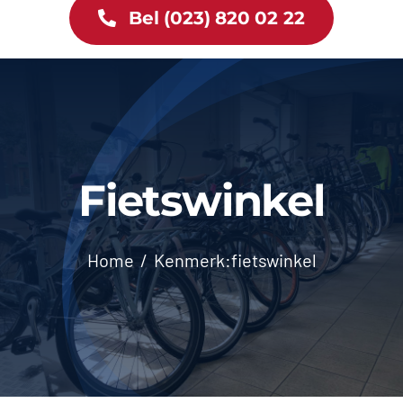
Bel (023) 820 02 22
Tweewielers
Accessoires
Services
Fietswinkel
Bike News
Contact
Home
Kenmerk:
fietswinkel