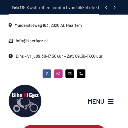
Ga


feb 13:
Kwaliteit en comfort van bikkel elektrische fietsen
naar
inhoud
Muiderslotweg 163, 2026 AL Haarlem
info@bikeriqez.nl
Dins – Vrij: 09.30-17.30 uur – Zat: 09.30-17.00 uur
MENU
Home