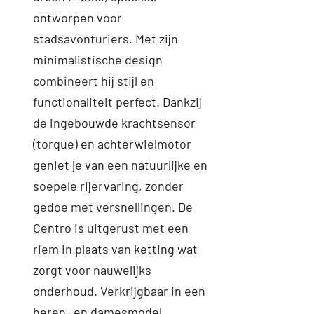
ontworpen voor
stadsavonturiers. Met zijn
minimalistische design
combineert hij stijl en
functionaliteit perfect. Dankzij
de ingebouwde krachtsensor
(torque) en achterwielmotor
Toevoegen aan
Details
geniet je van een natuurlijke en
winkelwagen
soepele rijervaring, zonder
gedoe met versnellingen. De
Centro is uitgerust met een
riem in plaats van ketting wat
zorgt voor nauwelijks
onderhoud. Verkrijgbaar in een
heren- en damesmodel.