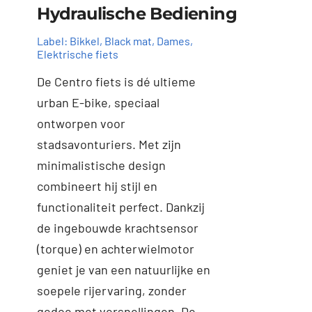
Hydraulische Bediening
Label:
Bikkel
,
Black mat
,
Dames
,
Elektrische fiets
De Centro fiets is dé ultieme
urban E-bike, speciaal
ontworpen voor
stadsavonturiers. Met zijn
Toevoegen aan
Details
minimalistische design
winkelwagen
combineert hij stijl en
functionaliteit perfect. Dankzij
de ingebouwde krachtsensor
(torque) en achterwielmotor
geniet je van een natuurlijke en
soepele rijervaring, zonder
gedoe met versnellingen. De