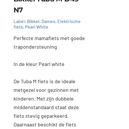
N7
Label:
Bikkel
,
Dames
,
Elektrische
fiets
,
Pearl White
Perfecte mamafiets met goede
trapondersteuning
In de kleur Pearl white
Toevoegen aan
Details
winkelwagen
De Tuba M fiets is de ideale
metgezel voor gezinnen met
kinderen. Met zijn dubbele
middenstandaard staat deze
fiets stevig geparkeerd.
Daarnaast beschikt de fiets