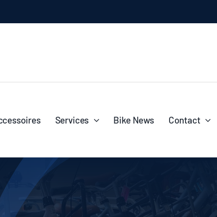
n elke rit
l
ccessoires
Services
Bike News
Contact