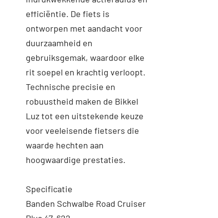
Toevoegen aan
Details
efficiëntie. De fiets is
winkelwagen
ontworpen met aandacht voor
duurzaamheid en
gebruiksgemak, waardoor elke
rit soepel en krachtig verloopt.
Technische precisie en
robuustheid maken de Bikkel
Luz tot een uitstekende keuze
voor veeleisende fietsers die
waarde hechten aan
hoogwaardige prestaties.
Specificatie
Banden Schwalbe Road Cruiser
Plus 47-622