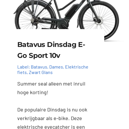
Batavus Dinsdag E-
Go Sport 10v
Label:
Batavus
,
Dames
,
Elektrische
fiets
,
Zwart Glans
Summer seal alleen met inruil
hoge korting!
Toevoegen aan
Details
winkelwagen
De populaire Dinsdag is nu ook
verkrijgbaar als e-bike. Deze
elektrische eyecatcher is een