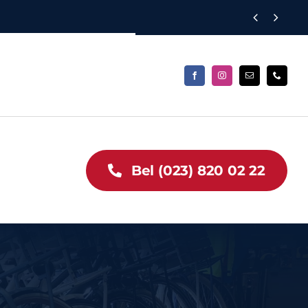


Bel (023) 820 02 22