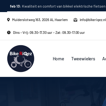
Ga
feb 13:
Superior fietsen: kwaliteit, prestaties en rijplezier i
naar
inhoud
Muiderslotweg 163, 2026 AL Haarlem
info@bikeriqez.n
Dins – Vrij: 09.30-17.30 uur – Zat: 09.30-17.00 uur
Home
Tweewielers
A