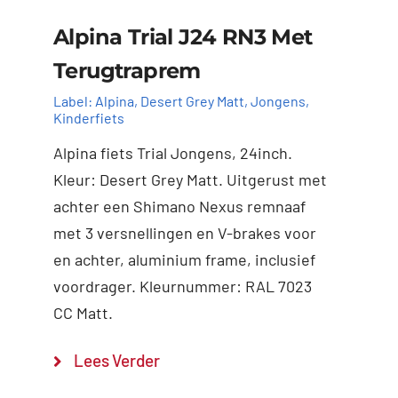
Alpina Trial J24 RN3 Met
Terugtraprem
Label:
Alpina
,
Desert Grey Matt
,
Jongens
,
Kinderfiets
Alpina fiets Trial Jongens, 24inch.
Kleur: Desert Grey Matt. Uitgerust met
achter een Shimano Nexus remnaaf
met 3 versnellingen en V-brakes voor
en achter, aluminium frame, inclusief
voordrager. Kleurnummer: RAL 7023
CC Matt.
Toevoegen aan
Details
Lees Verder
winkelwagen