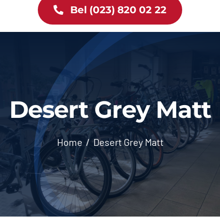
Bel (023) 820 02 22
Tweewielers
Accessoires
Services
Desert Grey Matt
Bike News
Contact
Home
Desert Grey Matt