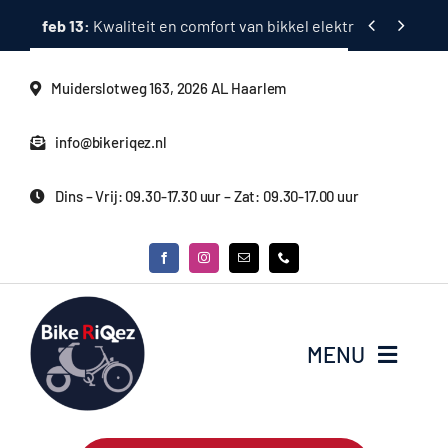
Ga


feb 13:
Kwaliteit en comfort van bikkel elektrische fietsen
naar
inhoud
Muiderslotweg 163, 2026 AL Haarlem
info@bikeriqez.nl
Dins – Vrij: 09.30-17.30 uur – Zat: 09.30-17.00 uur
MENU
Home