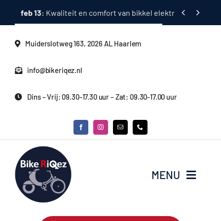
Ga


feb 13:
Kwaliteit en comfort van bikkel elektrische fietsen
naar
inhoud
Muiderslotweg 163, 2026 AL Haarlem
info@bikeriqez.nl
Dins – Vrij: 09.30-17.30 uur – Zat: 09.30-17.00 uur
MENU
Home