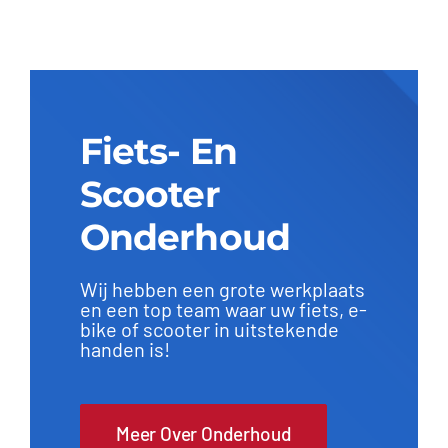
Fiets- En
Scooter
Onderhoud
Wij hebben een grote werkplaats
en een top team waar uw fiets, e-
bike of scooter in uitstekende
handen is!
Meer Over Onderhoud