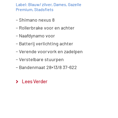
Label:
Blauw/ zilver
,
Dames
,
Gazelle
Premium
,
Stadsfiets
– Shimano nexus 8
– Rollerbrake voor en achter
– Naafdynamo voor
– Batterij verlichting achter
– Verende voorvork en zadelpen
Toevoegen aan
Details
winkelwagen
– Verstelbare stuurpen
– Bandenmaat 28×13/8 37-622
Lees Verder