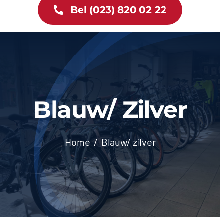
Bel (023) 820 02 22
Tweewielers
Accessoires
Services
Blauw/ Zilver
Bike News
Contact
Home
Blauw/ zilver