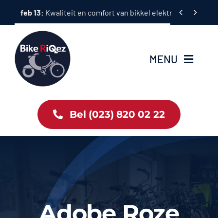
Ga


feb 13:
Kwaliteit en comfort van bikkel elektrische fietsen
naar
inhoud
MENU
Home
Bel (023) 820 02 22
Tweewielers
Accessoires
Services
Adobe Roze
Bike News