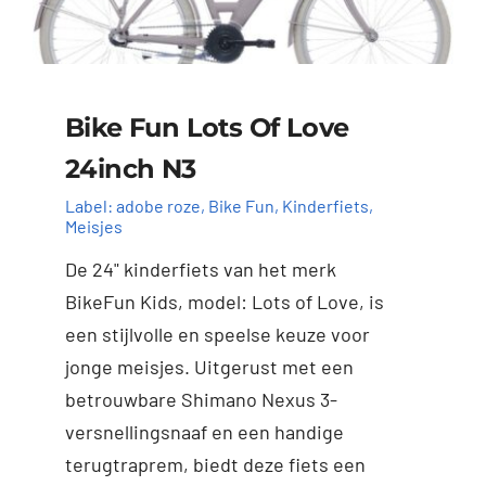
Bike Fun Lots Of Love
24inch N3
Label:
adobe roze
,
Bike Fun
,
Kinderfiets
,
Meisjes
De 24" kinderfiets van het merk
BikeFun Kids, model: Lots of Love, is
een stijlvolle en speelse keuze voor
Toevoegen aan
Details
jonge meisjes. Uitgerust met een
winkelwagen
betrouwbare Shimano Nexus 3-
versnellingsnaaf en een handige
terugtraprem, biedt deze fiets een