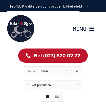
Ga


feb 13:
Kwaliteit en comfort van bikkel elektrische fietsen
naar
inhoud
MENU
Home
Bel (023) 820 02 22
Tweewielers
Sorteer op
Naam
Accessoires
Toon
12 producten
Services
Bike News