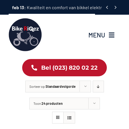
Ga


feb 13:
Kwaliteit en comfort van bikkel elektrische fietsen
naar
inhoud
MENU
Home
Bel (023) 820 02 22
Tweewielers
Sorteer op
Standaardvolgorde
Accessoires
Toon
24 producten
Services
Bike News