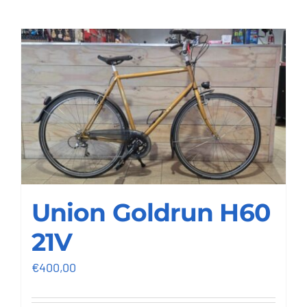
Contact
Union Goldrun H60
21V
€
400,00