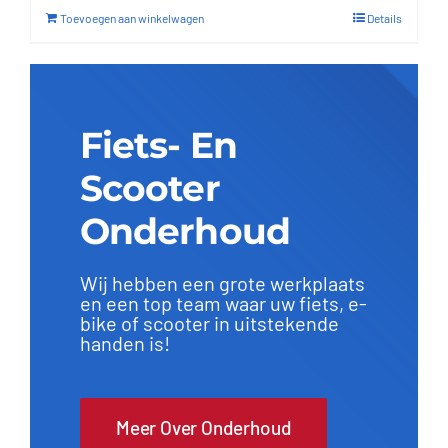
Toevoegen aan winkelwagen
Details
Fiets- En
Scooter
Onderhoud
Wij hebben een grote werkplaats
en een top team waar uw fiets, e-
bike of scooter in uitstekende
handen is!
Meer Over Onderhoud