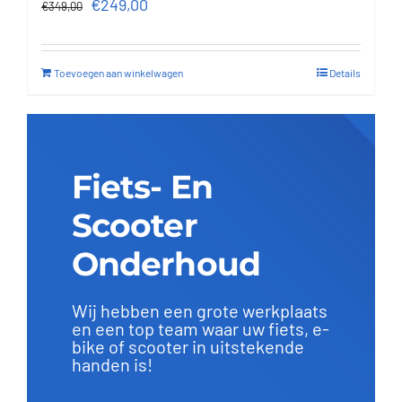
Oorspronkelijke
Huidige
€
249,00
€
349,00
prijs
prijs
was:
is:
Toevoegen aan winkelwagen
Details
€349,00.
€249,00.
Fiets- En
Scooter
Onderhoud
Wij hebben een grote werkplaats
en een top team waar uw fiets, e-
bike of scooter in uitstekende
handen is!