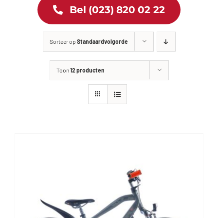
Bel (023) 820 02 22
Tweewielers
Sorteer op
Standaardvolgorde
Accessoires
Toon
12 producten
Services
Bike News
Contact