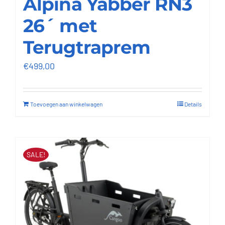
Alpina Yabber RN3
26´ met
Terugtraprem
€
499,00
Toevoegen aan winkelwagen
Details
SALE!