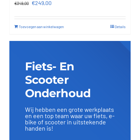
Oorspronkelijke
Huidige
€
249,00
€
349,00
prijs
prijs
was:
is:
Toevoegen aan winkelwagen
Details
€349,00.
€249,00.
Fiets- En
Scooter
Onderhoud
Wij hebben een grote werkplaats
en een top team waar uw fiets, e-
bike of scooter in uitstekende
handen is!