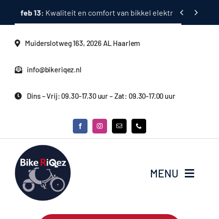
Ga


feb 13:
Kwaliteit en comfort van bikkel elektrische fietsen
naar
inhoud
Muiderslotweg 163, 2026 AL Haarlem
info@bikeriqez.nl
Dins – Vrij: 09.30-17.30 uur – Zat: 09.30-17.00 uur
MENU
Home