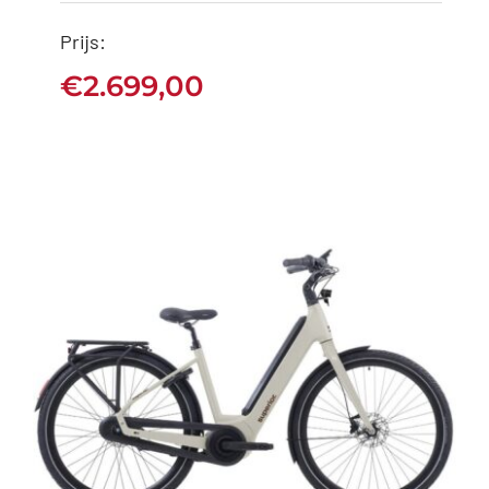
Schijfrem met
Prijs:
hydraulische bediening
€
2.699,00
€
2.699,00