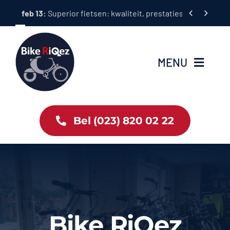
Ga


feb 13:
Superior fietsen: kwaliteit, prestaties en rijplezier i
naar
inhoud
MENU
Home
Bel (023) 820 02 22
Tweewielers
Accessoires
Services
Bike RiQez
Bike News