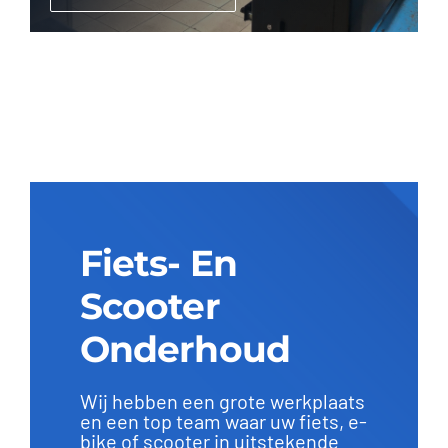
Fiets- En
Scooter
Onderhoud
Wij hebben een grote werkplaats
en een top team waar uw fiets, e-
bike of scooter in uitstekende