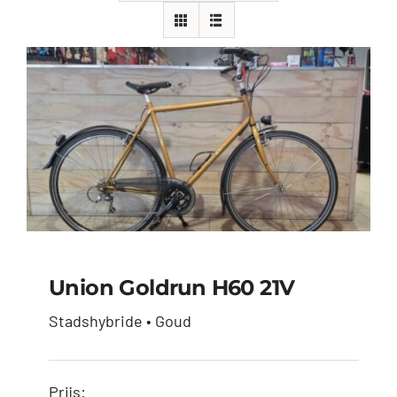
Union Goldrun H60 21V
Union Goldrun H60
Stadshybride • Goud
21V
€
400,00
Prijs: