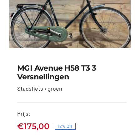
MGI Avenue H58 T3 3
Versnellingen
MGI Avenue H58 T3 3
Stadsfiets • groen
versnellingen
Oorspronkelijke
Huidige
€
199,00
€
175,00
Prijs:
prijs
prijs
was:
is:
€
175,00
12% Off
Oorspronkelijke
Huidige
€199,00.
€175,00.