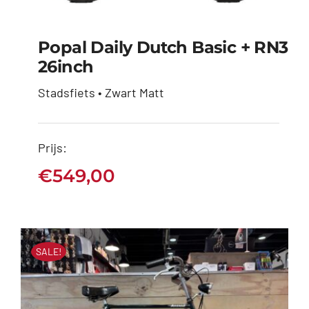
Popal Daily Dutch Basic + RN3
26inch
Popal Daily Dutch
Stadsfiets • Zwart Matt
Basic + RN3 26inch
€
549,00
Prijs:
€
549,00
SALE!