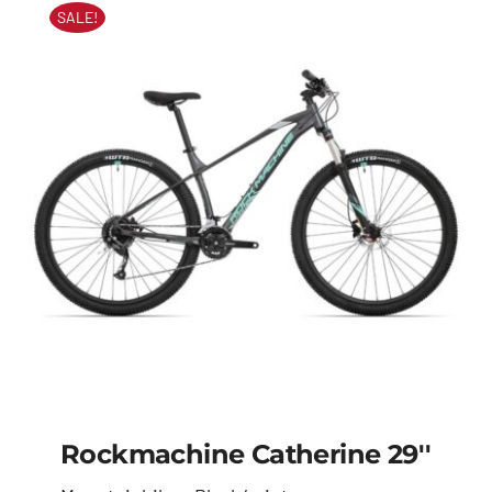
€889,00.
€799,00.
SALE!
Rockmachine Catherine 29''