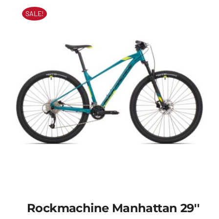
€349,00.
€249,00.
SALE!
Rockmachine Manhattan 29''