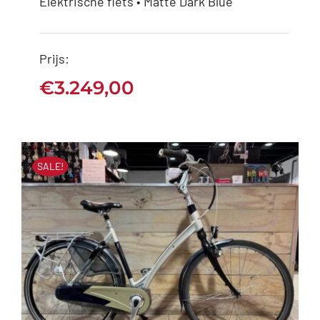
Elektrische fiets • Matte Dark Blue
Superior E-Tour
eWAY 6.2 D54 N7
Prijs:
€
3.249,00
€
3.249,00
SALE!