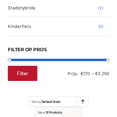
Stadshybride
(2)
Kinderfiets
(5)
FILTER OP PRIJS
Filter
Prijs:
€170
—
€3.250
Min.
Max.
prijs
prijs
Sort by
Default Order
Show
12 Products