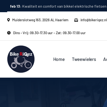
Ga
feb 13:
Kwaliteit en comfort van bikkel elektrische fietsen
naar
inhoud
Muiderslotweg 163, 2026 AL Haarlem
info@bikeriqez.n
Dins – Vrij: 09.30-17.30 uur – Zat: 09.30-17.00 uur
Home
Tweewielers
A