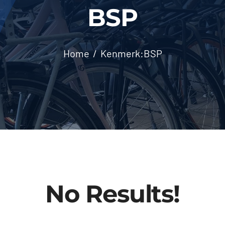
BSP
Home
Kenmerk:
BSP
No Results!