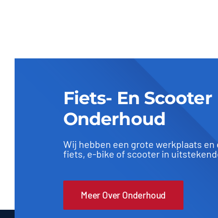
Fiets- En Scooter
Onderhoud
Wij hebben een grote werkplaats en
fiets, e-bike of scooter in uitsteken
Meer Over Onderhoud