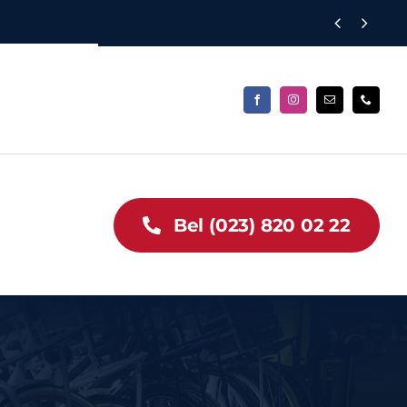


Bel (023) 820 02 22