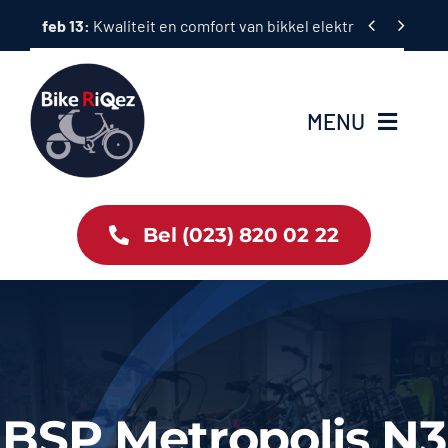
Ga


feb 13:
Superior fietsen: kwaliteit, prestaties en rijplezier i
naar
inhoud
MENU
Home
Bel (023) 820 02 22
Tweewielers
Accessoires
Services
BSP Metropolis N3
Bike News