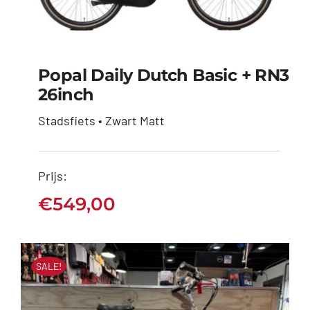
Popal Daily Dutch Basic + RN3
26inch
Popal Daily Dutch
Stadsfiets • Zwart Matt
Basic + RN3 26inch
€
549,00
Prijs:
€
549,00
SALE!