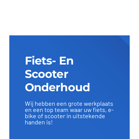
was:
is:
€399,00.
€299,00.
Fiets- En
Scooter
Onderhoud
Wij hebben een grote werkplaats
en een top team waar uw fiets, e-
bike of scooter in uitstekende
handen is!