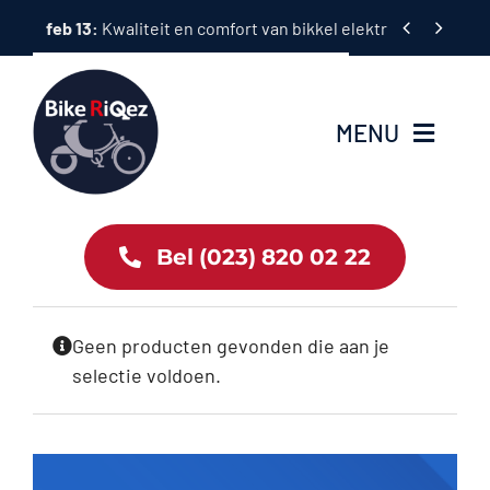
Ga


feb 13:
Kwaliteit en comfort van bikkel elektrische fietsen
naar
inhoud
MENU
Home
Bel (023) 820 02 22
Tweewielers
Geen producten gevonden die aan je
Accessoires
selectie voldoen.
Services
Bike News