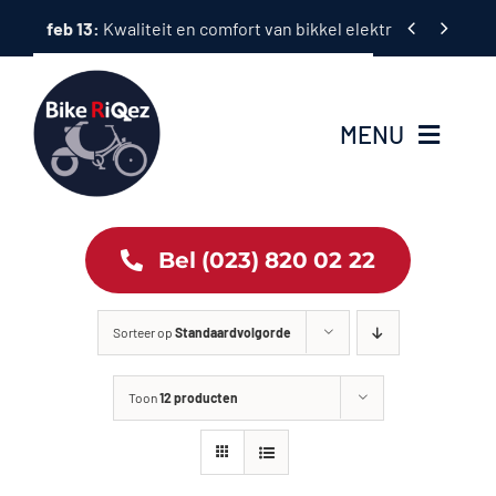
Ga


feb 13:
Kwaliteit en comfort van bikkel elektrische fietsen
naar
inhoud
MENU
Home
Bel (023) 820 02 22
Tweewielers
Sorteer op
Standaardvolgorde
Accessoires
Toon
12 producten
Services
Bike News