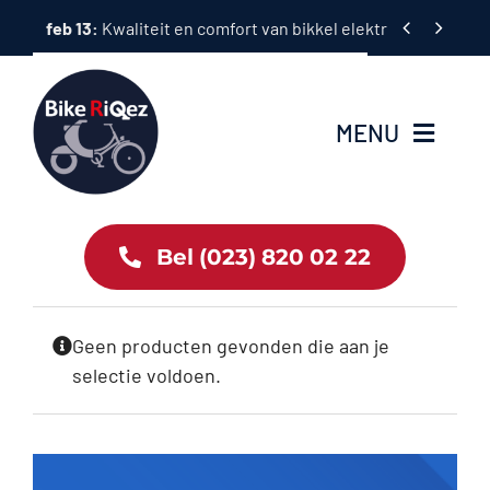
Ga


feb 13:
Kwaliteit en comfort van bikkel elektrische fietsen
naar
inhoud
MENU
Home
Bel (023) 820 02 22
Tweewielers
Geen producten gevonden die aan je
Accessoires
selectie voldoen.
Services
Bike News