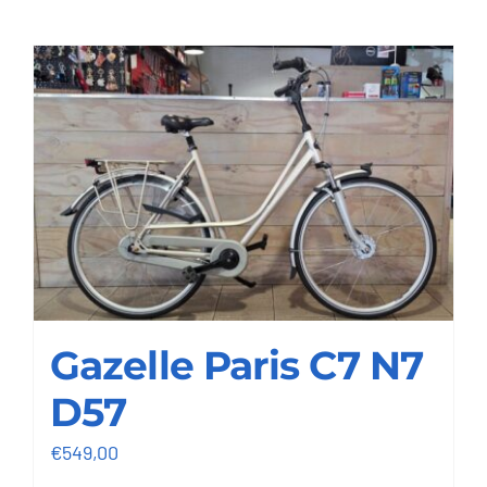
Contact
Gazelle Paris C7 N7
D57
€
549,00