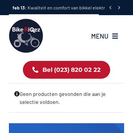
Ga


feb 13:
Kwaliteit en comfort van bikkel elektrische fietsen
naar
inhoud
MENU
Home
Bel (023) 820 02 22
Tweewielers
Geen producten gevonden die aan je
Accessoires
selectie voldoen.
Services
Bike News