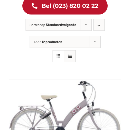
Bel (023) 820 02 22
Tweewielers
Sorteer op
Standaardvolgorde
Accessoires
Toon
12 producten
Services
Bike News
Contact