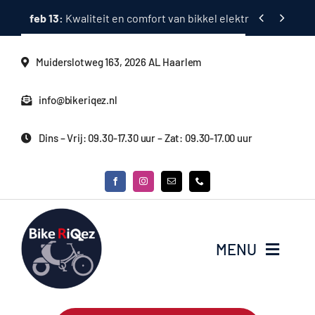
Ga


feb 13:
Kwaliteit en comfort van bikkel elektrische fietsen
naar
inhoud
Muiderslotweg 163, 2026 AL Haarlem
info@bikeriqez.nl
Dins – Vrij: 09.30-17.30 uur – Zat: 09.30-17.00 uur
MENU
Home