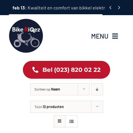
Ga


feb 13:
Kwaliteit en comfort van bikkel elektrische fietsen
naar
inhoud
MENU
Home
Bel (023) 820 02 22
Tweewielers
Sorteer op
Naam
Accessoires
Toon
12 producten
Services
Bike News