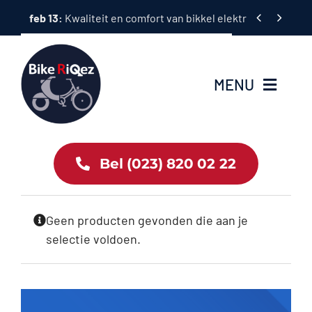
Ga


feb 13:
Kwaliteit en comfort van bikkel elektrische fietsen
naar
inhoud
MENU
Home
Bel (023) 820 02 22
Tweewielers
Geen producten gevonden die aan je
Accessoires
selectie voldoen.
Services
Bike News